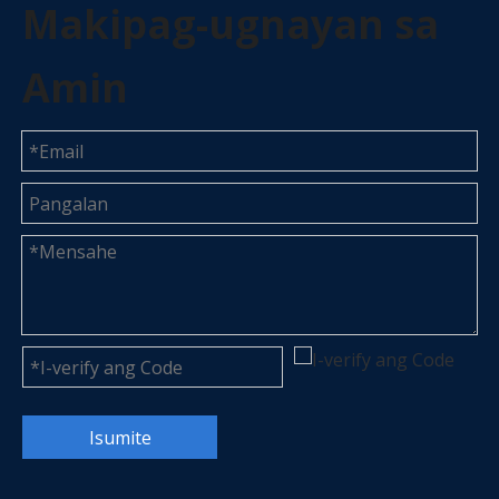
Makipag-ugnayan sa
Amin
Isumite