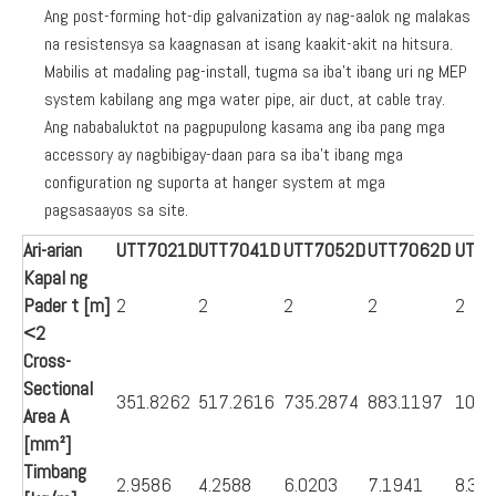
Ang post-forming hot-dip galvanization ay nag-aalok ng malakas
na resistensya sa kaagnasan at isang kaakit-akit na hitsura.
Mabilis at madaling pag-install, tugma sa iba't ibang uri ng MEP
system kabilang ang mga water pipe, air duct, at cable tray.
Ang nababaluktot na pagpupulong kasama ang iba pang mga
accessory ay nagbibigay-daan para sa iba't ibang mga
configuration ng suporta at hanger system at mga
pagsasaayos sa site.
Ari-arian
UTT7021D
UTT7041D
UTT7052D
UTT7062D
UTT
Kapal ng
Pader t [m]
2
2
2
2
2
<2
Cross-
Sectional
351.8262
517.2616
735.2874
883.1197
1030
Area A
[mm²]
Timbang
2.9586
4.2588
6.0203
7.1941
8.36