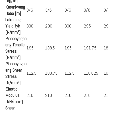
[kg/m]
Karaniwang
3/6
3/6
3/6
3/6
3/6
Haba [m]
Lakas ng
Yield fyk
300
290
300
295
290
[N/mm²]
Pinapayagan
ang Tensile
195
188.5
195
191.75
188.
Stress
[N/mm²]
Pinapayagan
ang Shear
112.5
108.75
112.5
110.625
108.
Stress
[N/mm²]
Elastic
Modulus
210
210
210
210
210
[kN/mm²]
Shear