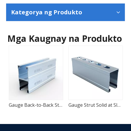
Kategorya ng Produkto
Mga Kaugnay na Produkto
ack-to-Back Strut Solid & Slotted
Gauge Back-to-Back Strut Solid & Slotted
Gauge Strut Solid at Slotted