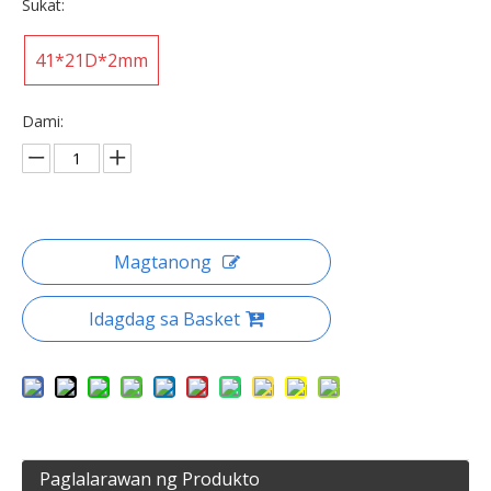
Sukat:
41*21D*2mm
Dami:
Magtanong
Idagdag sa Basket
Paglalarawan ng Produkto