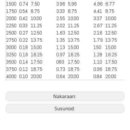
1500
0.74
7.50
3.96
5.96
4.96
6.77
1750
0.54
8.75
3.33
8.75
4.41
8.75
2000
0.42
10.00
2.55
10.00
3.37
10.00
2250
0.33
11.25
2.02
11.25
2.67
11.25
2500
0.27
12.50
1.63
12.50
2.16
12.50
2750
0.22
13.75
1.35
13.75
1.79
13.75
3000
0.18
15.00
1.13
15.00
150
15.00
3250
0.16
16.25
0.97
16.25
1.28
16.25
3500
0.14
17.50
083
17.50
1.10
17.50
3750
0.12
18.75
0.73
18.75
0.96
18.75
4000
0.10
20.00
0.64
20.00
0.84
20.00
Nakaraan:
Susunod: