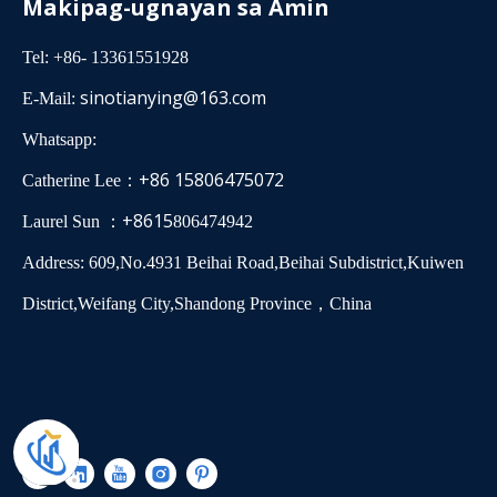
Makipag-ugnayan sa Amin
Tel: +86- 13361551928
sinotianying@163.com
E-Mail:
Whatsapp:
+86 15806475072
Catherine Lee：
+8615
Laurel Sun ：
806474942
Address: 609,No.4931 Beihai Road,Beihai Subdistrict,Kuiwen
District,Weifang City,Shandong Province，China