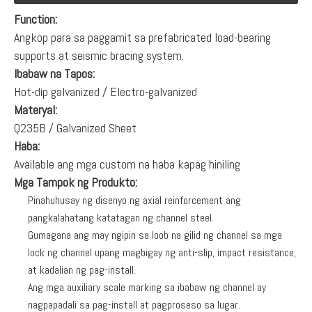
Function:
Angkop para sa paggamit sa prefabricated load-bearing
supports at seismic bracing system.
Ibabaw na Tapos:
Hot-dip galvanized / Electro-galvanized
Materyal:
Q235B / Galvanized Sheet
Haba:
Available ang mga custom na haba kapag hiniling
Mga Tampok ng Produkto:
Pinahuhusay ng disenyo ng axial reinforcement ang
pangkalahatang katatagan ng channel steel.
Gumagana ang may ngipin sa loob na gilid ng channel sa mga
lock ng channel upang magbigay ng anti-slip, impact resistance,
at kadalian ng pag-install.
Ang mga auxiliary scale marking sa ibabaw ng channel ay
nagpapadali sa pag-install at pagproseso sa lugar.