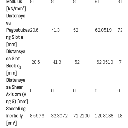
Modulus
81
81
81
81
81
[kN/mm²]
Distansya
sa
Pagbubukas
20.6
41.3
52
62.0519
72
ng Slot e₁
[mm]
Distansya
sa Slot
-20.6
-41.3
-52
-62.0519
-72
Back e₂
[mm]
Distansya
sa Shear
0
0
0
0
0
Axis zm (A
ng G) [mm]
Sandali ng
Inertia Iy
8.5979
32.3072
71.2100
120.8188
188.
[cm⁴]