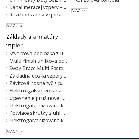
Kanál meracej vzpery – pevný a štrbinový, žiarovo pozinkovaná oceľ, pre seizmické vystuženie a elektrickú podporu
VIAC >>»
Rozchod zadná vzpera pevná a štrbinová
VIAC >>»
Základy a armatúry
vzpier
Štvorcová podložka z uhlíkovej ocele s viacerými povrchmi pre kanál vzpery
Multi-finish uhlíková oceľ so 4 otvormi pre ploché platne pre kanál vzpery
Sway Brace Multi-Fastener adaptér pre vzperu
Základná doska vzpery pre montáž na kovový rám
Závitová nosná tyč z pozinkovanej uhlíkovej ocele
Elektro-galvanizovaná závitová tyčová spojka
Upevnenie pružinovej matice kanála vzpery
Elektrogalvanizovaná kotviaca skrutka vzpery
Kotviace skrutky z uhlíkovej ocele a nehrdzavejúcej ocele
Elektrogalvanizovaná krídlová matica vzpery
VIAC >>»