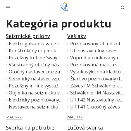
Kategória produktu
Seizmické prílohy
Vešiaky
Elektrogalvanizované seizmické podporné potrubie UTT63
Pozinkovaný UL neizolovaný otočný záves na potrubie
Konštrukčný doplnok UTT10Q
UL nastaviteľný záves na rúrky z uhlíkovej ocele
Pozdĺžny In-Line Sway Beace Attachment
Vopred pozinkovaný neotočný nastaviteľný pásový držiak na rúrky
Všestranný otočný nástavec UTT1401 s elektrogalvanizovanou povrchovou úpravou
Pozinkovaná matica s nastaviteľnou slučkou na rúrku
Otočný nástavec pre zadržiavanie vetvy požiarneho postrekovača
Vysokovýkonná kladková stolička pre potrubia HVAC
Seizmický nástavec vzpery pre požiarne postrekovače
Žiarovo pozinkovaný držiak na valce
Pozdĺžny in-line výstužný nástavec pre zavlažovacie potrubia
Záves FM Schválenie UL Listed Clevis Hanger
Objímka na seizmickú výstuž z uhlíkovej ocele a tvárnej liatiny
Schválenie FM Nastaviteľný otočný remienok uvedený v zozname UL
Elektricky pozinkovaný adaptér lúča pre vystuženie proti výkyvom postrekovača
UTT42 Nastaviteľný remeňový vešiak bez otočnej matice
Nástavec na seizmickú konštrukciu z uhlíkovej ocele na vystuženie potrubia
UTT41 C-otočný záves
VIAC >>»
VIAC >>»
Svorka na potrubie
Lúčová svorka