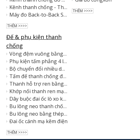
Kênh thanh chống - Thép đặc & có rãnh, mạ kẽm nhúng nóng, dùng để giằng địa chấn & hỗ trợ điện
THÊM >>>>
Máy đo Back-to-Back Strut Rắn & có rãnh
THÊM >>>>
Đế & phụ kiện thanh
chống
Vòng đệm vuông bằng thép carbon đa hoàn thiện cho kênh thanh chống
Phụ kiện tấm phẳng 4 lỗ bằng thép carbon đa hoàn thiện cho kênh thanh chống
Bộ chuyển đổi nhiều dây buộc Sway Brace cho thanh chống
Tấm đế thanh chống để gắn khung kim loại
Thanh hỗ trợ ren bằng thép mạ kẽm
Khớp nối thanh ren mạ kẽm điện
Dây buộc đai ốc lò xo kênh Strut
Bu lông neo thanh chống mạ kẽm điện
Bu lông neo bằng thép carbon và thép không gỉ
Đai ốc cánh mạ kẽm điện
THÊM >>>>