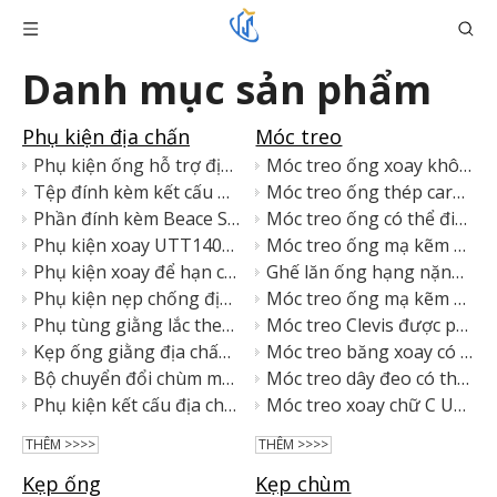
Danh mục sản phẩm
Phụ kiện địa chấn
Móc treo
Phụ kiện ống hỗ trợ địa chấn UTT63 mạ kẽm điện
Móc treo ống xoay không cách nhiệt UL mạ kẽm
Tệp đính kèm kết cấu UTT10Q
Móc treo ống thép carbon có thể điều chỉnh UL
Phần đính kèm Beace Sway theo chiều dọc
Móc treo ống có thể điều chỉnh không mạ kẽm trước
Phụ kiện xoay UTT1401 đa năng với lớp hoàn thiện mạ điện
Móc treo ống mạ kẽm có thể điều chỉnh được
Phụ kiện xoay để hạn chế đường nhánh của vòi phun nước chữa cháy
Ghế lăn ống hạng nặng cho đường ống HVAC
Phụ kiện nẹp chống địa chấn cho ống phun nước chữa cháy
Móc treo ống mạ kẽm nhúng nóng
Phụ tùng giằng lắc theo chiều dọc cho ống phun nước
Móc treo Clevis được phê duyệt FM được liệt kê bởi UL
Kẹp ống giằng địa chấn bằng thép carbon và sắt dễ uốn
Móc treo băng xoay có thể điều chỉnh được phê duyệt FM
Bộ chuyển đổi chùm mạ kẽm điện cho hệ thống giằng phun nước
Móc treo dây đeo có thể điều chỉnh UTT42 không có đai ốc xoay
Phụ kiện kết cấu địa chấn bằng thép carbon cho giằng ống
Móc treo xoay chữ C UTT41
THÊM >>>>
THÊM >>>>
Kẹp ống
Kẹp chùm