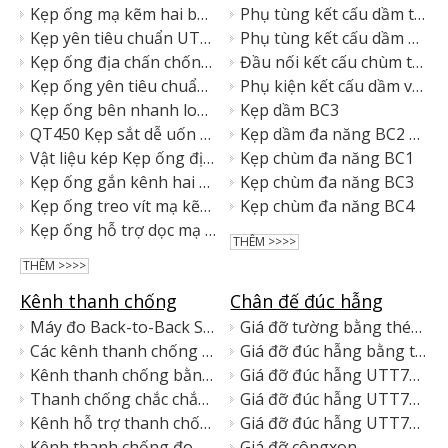
Kẹp ống mạ kẽm hai bu lông được chứng nhận FM UL UTT60
Phụ tùng kết cấu dầm tiêu chuẩn được chứng nhận UL FM
Kẹp yên tiêu chuẩn UTT82
Phụ tùng kết cấu dầm nhỏ gọn được chứng nhận UL FM
Kẹp ống địa chấn chống cháy UL CE bằng thép carbon
Đầu nối kết cấu chùm tia đa thông số kỹ thuật được UL FM phê duyệt
Kẹp ống yên tiêu chuẩn bằng thép mạ kẽm
Phụ kiện kết cấu dầm và xà gồ được chứng nhận UL FM
Kẹp ống bên nhanh loại chữ U được UL FM phê duyệt
Kẹp dầm BC3
QT450 Kẹp sắt dễ uốn UL CE loại chữ U
Kẹp dầm đa năng BC2 để gắn kết cấu an toàn
Vật liệu kép Kẹp ống địa chấn UL CE
Kẹp chùm đa năng BC1
Kẹp ống gắn kênh hai mảnh mạ kẽm điện
Kẹp chùm đa năng BC3
Kẹp ống treo vít mạ kẽm điện
Kẹp chùm đa năng BC4
Kẹp ống hỗ trợ dọc mạ kẽm UL FM
THÊM >>>>
THÊM >>>>
Kênh thanh chống
Chân đế đúc hẫng
Máy đo Back-to-Back Strut Rắn & có rãnh
Giá đỡ tường bằng thép mạ kẽm
Các kênh thanh chống quay lại được hàn
Giá đỡ đúc hẫng bằng thép carbon mạ kẽm
Kênh thanh chống bằng thép carbon mạ kẽm
Giá đỡ đúc hẫng UTT7241D
Thanh chống chắc chắn & có rãnh
Giá đỡ đúc hẫng UTT724102
Kênh hỗ trợ thanh chống quay lại phía sau Chắc chắn & có rãnh
Giá đỡ đúc hẫng UTT7241B
Kênh thanh chống đo địa chấn hạng nặng UTT (Rắn & có rãnh)
Giá đỡ côngxon